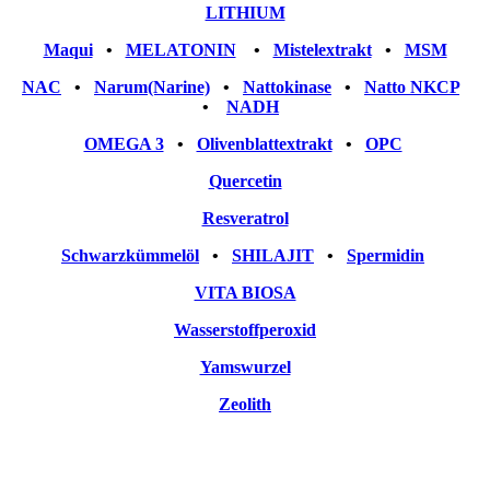
LITHIUM
Maqui
•
MELATONIN
•
Mistelextrakt
•
MSM
NAC
•
Narum(Narine)
•
Nattokinase
•
Natto NKCP
•
NADH
OMEGA 3
•
Olivenblattextrakt
•
OPC
Quercetin
Resveratrol
Schwarzkümmelöl
•
SHILAJIT
•
Spermidin
VITA BIOSA
Wasserstoffperoxid
Yamswurzel
Zeolith