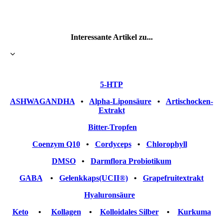
Interessante Artikel zu...
5-HTP
ASHWAGANDHA
•
Alpha-Liponsäure
•
Artischocken-
Extrakt
Bitter-Tropfen
Coenzym Q10
•
Cordyceps
•
Chlorophyll
DMSO
•
Darmflora Probiotikum
GABA
•
Gelenkkaps(UCII
®)
•
Grapefruitextrakt
Hyaluronsäure
Keto
•
Kollagen
•
Kolloidales Silber
•
Kurkuma